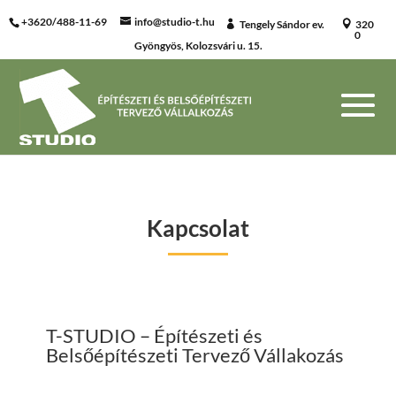
+3620/488-11-69
info@studio-t.hu
Tengely Sándor ev.
320
0
Gyöngyös, Kolozsvári u. 15.
Kapcsolat
T-STUDIO – Építészeti és
Belsőépítészeti Tervező Vállakozás