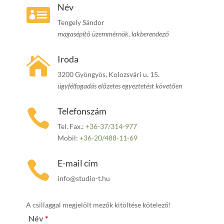
Név

Tengely Sándor
magasépítő üzemmérnök, lakberendező
Iroda

3200 Gyöngyös, Kolozsvári u. 15.
ügyfélfogadás előzetes egyeztetést követően
Telefonszám

Tel. Fax.:
+36-37/314-977
Mobil:
+36-20/488-11-69
E-mail cím

info@studio-t.hu
A csillaggal megjelölt mezők kitöltése kötelező!
Név
*