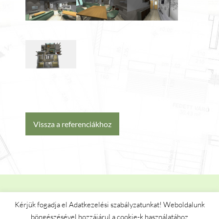
Vissza a referenciákhoz
Copyright
© 2020 T-Studio – Minden jog
Kérjük fogadja el Adatkezelési szabályzatunkat! Weboldalunk
fenntartva! |
Jognyilatkozat
böngészésével hozzájárul a cookie-k használatához